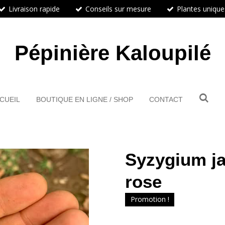
Livraison rapide
Conseils sur mesure
Plantes unique
Pépinière Kaloupilé
CUEIL
BOUTIQUE EN LIGNE / SHOP
CONTACT
Syzygium 
rose
Promotion !